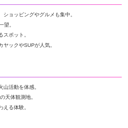
。ショッピングやグルメも集中。
一望。
るスポット。
カヤックやSUPが人気。
火山活動を体感。
峰の天体観測地。
わえる体験。