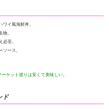
ハワイ風海鮮丼。
名物。
え必至。
ーソース。
マーケット巡りは安くて美味しい。
ンド