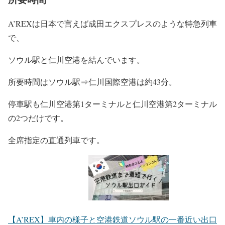
A’REXは日本で言えば成田エクスプレスのような特急列車
で、
ソウル駅と仁川空港を結んでいます。
所要時間はソウル駅⇒仁川国際空港は約43分。
停車駅も
仁川空港第1ターミナル
と
仁川空港第2ターミナル
の2つだけです
。
全席指定の直通列車です。
【A’REX】車内の様子と空港鉄道ソウル駅の一番近い出口