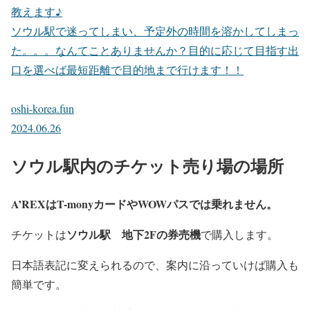
教えます♪
ソウル駅で迷ってしまい、予定外の時間を溶かしてしまっ
た。。。なんてことありませんか？目的に応じて目指す出
口を選べば最短距離で目的地まで行けます！！
oshi-korea.fun
2024.06.26
ソウル駅内のチケット売り場の場所
A’REXはT-monyカードやWOWパスでは乗れません。
ソウル駅 地下2Fの券売機
チケットは
で購入します。
日本語表記に変えられるので、案内に沿っていけば購入も
簡単です。