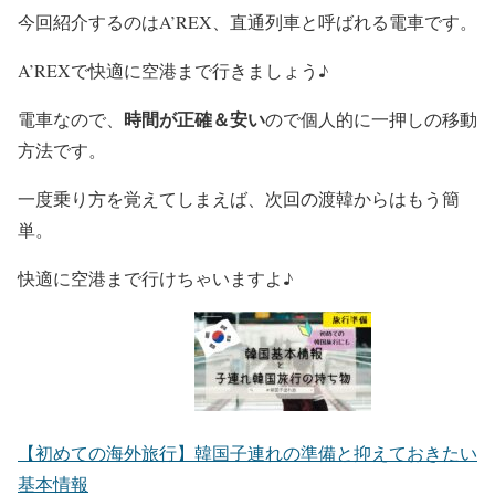
今回紹介するのはA’REX、直通列車と呼ばれる電車です。
A’REXで快適に空港まで行きましょう♪
時間が正確＆安い
電車なので、
ので個人的に一押しの移動
方法です。
一度乗り方を覚えてしまえば、次回の渡韓からはもう簡
単。
快適に空港まで行けちゃいますよ♪
【初めての海外旅行】韓国子連れの準備と抑えておきたい
基本情報