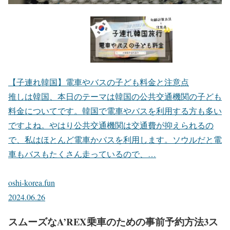
【子連れ韓国】電車やバスの子ども料金と注意点
推しは韓国、本日のテーマは韓国の公共交通機関の子ども
料金についてです。韓国で電車やバスを利用する方も多い
ですよね。やはり公共交通機関は交通費が抑えられるの
で、私はほとんど電車かバスを利用します。ソウルだと電
車もバスもたくさん走っているので、…
oshi-korea.fun
2024.06.26
スムーズなA’REX乗車のための事前予約方法3ス