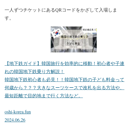
一人ずつチケットにあるQRコードをかざして入場しま
す。
【地下鉄ガイド】韓国旅行を効率的に移動！初心者や子連
れの韓国地下鉄乗り方解説！
韓国地下鉄初心者も必見！！韓国地下鉄の子ども料金って
何歳から？？？大きなスーツケースで改札を出る方法や、
最短距離で目的地まで行く方法など。
oshi-korea.fun
2024.06.26