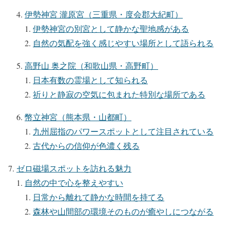
伊勢神宮 瀧原宮（三重県・度会郡大紀町）
伊勢神宮の別宮として静かな聖地感がある
自然の気配を強く感じやすい場所として語られる
高野山 奥之院（和歌山県・高野町）
日本有数の霊場として知られる
祈りと静寂の空気に包まれた特別な場所である
幣立神宮（熊本県・山都町）
九州屈指のパワースポットとして注目されている
古代からの信仰が色濃く残る
ゼロ磁場スポットを訪れる魅力
自然の中で心を整えやすい
日常から離れて静かな時間を持てる
森林や山間部の環境そのものが癒やしにつながる