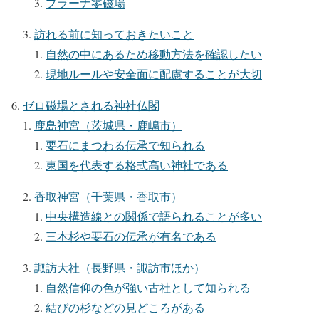
プラーナ零磁場
訪れる前に知っておきたいこと
自然の中にあるため移動方法を確認したい
現地ルールや安全面に配慮することが大切
ゼロ磁場とされる神社仏閣
鹿島神宮（茨城県・鹿嶋市）
要石にまつわる伝承で知られる
東国を代表する格式高い神社である
香取神宮（千葉県・香取市）
中央構造線との関係で語られることが多い
三本杉や要石の伝承が有名である
諏訪大社（長野県・諏訪市ほか）
自然信仰の色が強い古社として知られる
結びの杉などの見どころがある