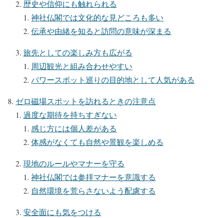
歴史や信仰にも触れられる
神社仏閣では文化的な見どころも多い
伝承や由緒を知ると訪問の意味が深まる
旅先としての楽しみ方も広がる
周辺観光と組み合わせやすい
パワースポット巡りの目的地として人気がある
ゼロ磁場スポットを訪れるときの注意点
過度な期待を持ちすぎない
感じ方には個人差がある
体感がなくても自然や景観を楽しめる
現地のルールやマナーを守る
神社仏閣では参拝マナーを意識する
自然環境を荒らさないよう配慮する
安全面にも気をつける