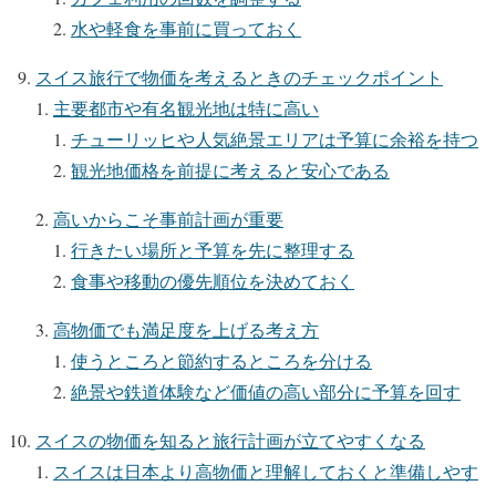
水や軽食を事前に買っておく
スイス旅行で物価を考えるときのチェックポイント
主要都市や有名観光地は特に高い
チューリッヒや人気絶景エリアは予算に余裕を持つ
観光地価格を前提に考えると安心である
高いからこそ事前計画が重要
行きたい場所と予算を先に整理する
食事や移動の優先順位を決めておく
高物価でも満足度を上げる考え方
使うところと節約するところを分ける
絶景や鉄道体験など価値の高い部分に予算を回す
スイスの物価を知ると旅行計画が立てやすくなる
スイスは日本より高物価と理解しておくと準備しやす