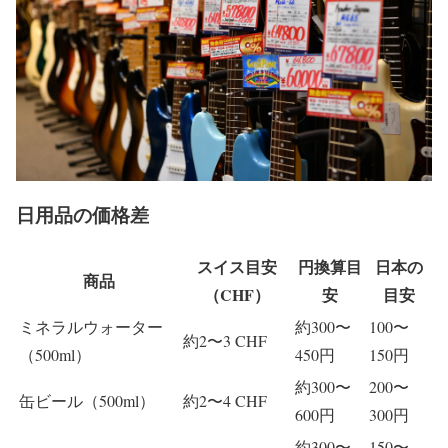
日用品の価格差
スイス目安
円換算目
日本の
商品
（CHF）
安
目安
ミネラルウォーター
約300〜
100〜
約2〜3 CHF
（500ml）
450円
150円
約300〜
200〜
缶ビール（500ml）
約2〜4 CHF
600円
300円
約300〜
150〜